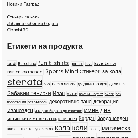
Новини Разград
Стикери за коли
Забавни бебешки бодита
Chashi.BG
Етикети на продукта
fun t-shirts
love bmw
audi
Barcelona
love
garfield
Sports Mind Стикери за кола
old school
minion
stenata
VW
Димитър
Васил Левски
Димитровден
Да
Забавни тениски
Иван
Митко
аз съм шефът!
айляк
без
декорация
декоративно пано
възражения
без въпроси
имен ден
ивановден
и карам бирата да изчезне
йордан
йордановден
истинските мъже са родени през
кола
коли
магическа
каква е твоята супер сила
ловец