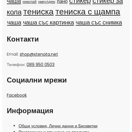
стикер
стикер за
чаша
пано
никулден
николай
тениска
тениска с щампа
кола
чаша
чаша със картинка
чаша със снимка
Контакти
Email:
shop@stenata.net
Телефон:
089 950 0503
Социални мрежи
Facebook
Информация
Общи условия, Лични данни и Бисквитки