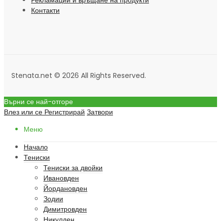
Рекламации и връщане на продукти
Контакти
Stenata.net © 2026 All Rights Reserved.
Върни се най-отгоре
Влез или се Регистрирай
Затвори
Меню
Начало
Тениски
Тениски за двойки
Ивановден
Йордановден
Зодии
Димитровден
Никулден