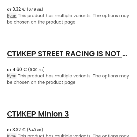
от
3.32
€
(
6.49
лв.
)
Купи
This product has multiple variants. The options may
be chosen on the product page
СТИКЕР STREET RACING IS NOT A CRIME
от
4.60
€
(
9.00
лв.
)
Купи
This product has multiple variants. The options may
be chosen on the product page
СТИКЕР Minion 3
от
3.32
€
(
6.49
лв.
)
Купи
This product has multiple variants. The options may