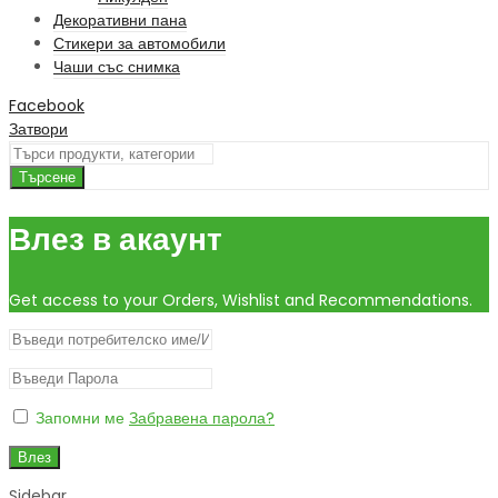
Декоративни пана
Стикери за автомобили
Чаши със снимка
Facebook
Затвори
Търсене
Влез в акаунт
Get access to your Orders, Wishlist and Recommendations.
Запомни ме
Забравена парола?
Влез
Sidebar