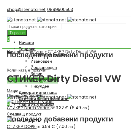
shop@stenata.net
0899500503
Търсене
0
Начало
Тениски
Начало
»
Продукти
»
СТИКЕР Dirty Diesel VW
Последно добавени продукти
Тениски за двойки
Ивановден
Йордановден
Количката е празна!
Зодии
СТИКЕР Dirty Diesel VW
Димитровден
Продължи с пазаруването
Никулден
Меню
Декоративни пана
Предишен продукт
Стикери за автомобили
0
Чаши със снимка
СТИКЕР Darth Vader
от
3.32
€
(
6.49
лв.
)
Следващ продукт
Последно добавени продукти
СТИКЕР DOPE
от
3.58
€
(
7.00
лв.
)