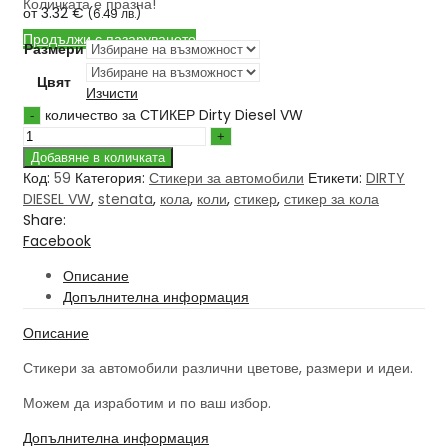
Количката е празна!
от
3.32
€
(
6.49
лв.
)
Продължи с пазаруването
Размери
Цвят
Изчисти
количество за СТИКЕР Dirty Diesel VW
Добавяне в количката
Код:
59
Категория:
Стикери за автомобили
Етикети:
DIRTY
DIESEL VW
,
stenata
,
кола
,
коли
,
стикер
,
стикер за кола
Share:
Facebook
Описание
Допълнителна информация
Описание
Стикери за автомобили различни цветове, размери и идеи.
Можем да изработим и по ваш избор.
Допълнителна информация