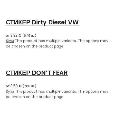
СТИКЕР Dirty Diesel VW
от
3.32
€
(
6.49
лв.
)
Купи
This product has multiple variants. The options may
be chosen on the product page
СТИКЕР DON’T FEAR
от
3.58
€
(
7.00
лв.
)
Купи
This product has multiple variants. The options may
be chosen on the product page