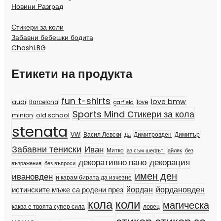
Новини Разград
Стикери за коли
Забавни бебешки бодита
Chashi.BG
Етикети на продукта
fun t-shirts
love bmw
audi
Barcelona
love
garfield
Sports Mind Стикери за кола
old school
minion
stenata
VW
Димитър
Васил Левски
Димитровден
Да
Забавни тениски
Иван
Митко
аз съм шефът!
айляк
без
декорация
декоративно пано
възражения
без въпроси
имен ден
ивановден
и карам бирата да изчезне
йордан
йордановден
истинските мъже са родени през
кола
коли
магическа
каква е твоята супер сила
ловец