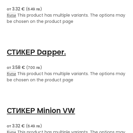
от
3.32
€
(
6.49
лв.
)
Купи
This product has multiple variants. The options may
be chosen on the product page
СТИКЕР Dapper.
от
3.58
€
(
7.00
лв.
)
Купи
This product has multiple variants. The options may
be chosen on the product page
СТИКЕР Minion VW
от
3.32
€
(
6.49
лв.
)
Купи
This product has multiple variants. The options may