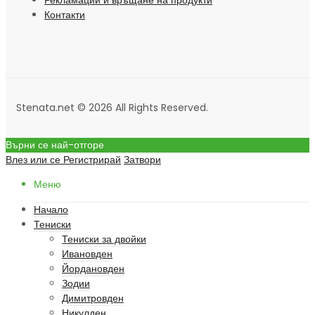
Рекламации и връщане на продукти
Контакти
Stenata.net © 2026 All Rights Reserved.
Върни се най-отгоре
Влез или се Регистрирай
Затвори
Меню
Начало
Тениски
Тениски за двойки
Ивановден
Йордановден
Зодии
Димитровден
Никулден