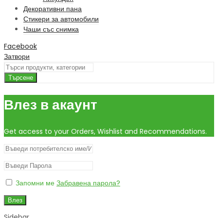
Декоративни пана
Стикери за автомобили
Чаши със снимка
Facebook
Затвори
Търсене
Влез в акаунт
Get access to your Orders, Wishlist and Recommendations.
Запомни ме
Забравена парола?
Влез
Sidebar