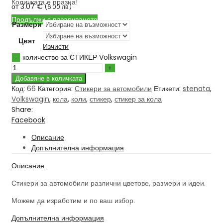
Количката е празна!
от
3.07
€
(
6.00
лв.
)
Продължи с пазаруването
Размери
Цвят
Изчисти
количество за СТИКЕР Volkswagin
Добавяне в количката
Код:
66
Категория:
Стикери за автомобили
Етикети:
stenata
,
Volkswagin
,
кола
,
коли
,
стикер
,
стикер за кола
Share:
Facebook
Описание
Допълнителна информация
Описание
Стикери за автомобили различни цветове, размери и идеи.
Можем да изработим и по ваш избор.
Допълнителна информация