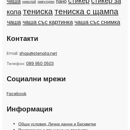
стикер
стикер за
чаша
пано
никулден
николай
тениска
тениска с щампа
кола
чаша
чаша със картинка
чаша със снимка
Контакти
Email:
shop@stenata.net
Телефон:
089 950 0503
Социални мрежи
Facebook
Информация
Общи условия, Лични данни и Бисквитки