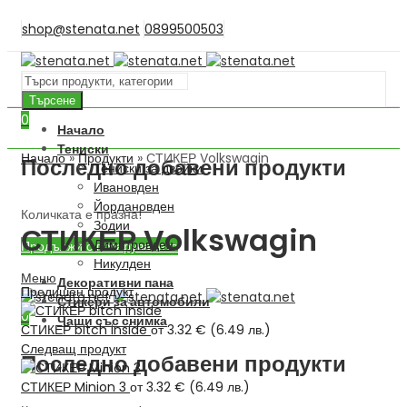
shop@stenata.net
0899500503
Търсене
0
Начало
Тениски
Начало
»
Продукти
»
СТИКЕР Volkswagin
Последно добавени продукти
Тениски за двойки
Ивановден
Йордановден
Количката е празна!
Зодии
СТИКЕР Volkswagin
Димитровден
Продължи с пазаруването
Никулден
Меню
Декоративни пана
Предишен продукт
Стикери за автомобили
0
Чаши със снимка
СТИКЕР bitch inside
от
3.32
€
(
6.49
лв.
)
Следващ продукт
Последно добавени продукти
СТИКЕР Minion 3
от
3.32
€
(
6.49
лв.
)