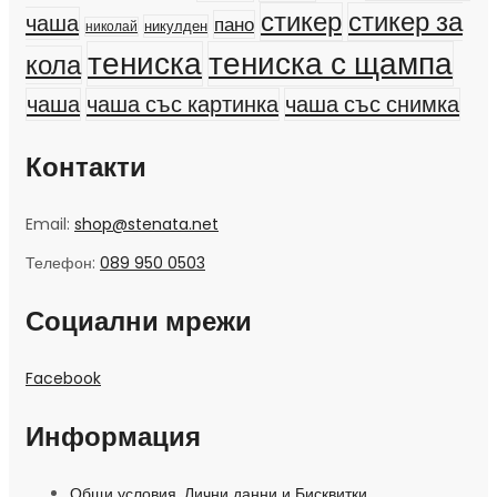
стикер
стикер за
чаша
пано
никулден
николай
тениска
тениска с щампа
кола
чаша
чаша със картинка
чаша със снимка
Контакти
Email:
shop@stenata.net
Телефон:
089 950 0503
Социални мрежи
Facebook
Информация
Общи условия, Лични данни и Бисквитки