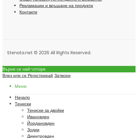
Рекламации и връщане на продукти
Контакти
Stenata.net © 2026 All Rights Reserved.
Върни се най-отгоре
Влез или се Регистрирай
Затвори
Меню
Начало
Тениски
Тениски за двойки
Ивановден
Йордановден
Зодии
Димитровден