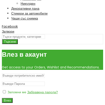
Никулден
Декоративни пана
Стикери за автомобили
Чаши със снимка
Facebook
Затвори
Търсене
Влез в акаунт
Get access to your Orders, Wishlist and Recommendations.
Запомни ме
Забравена парола?
Влез