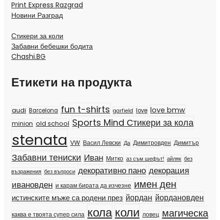
Print Express Razgrad
Новини Разград
Стикери за коли
Забавни бебешки бодита
Chashi.BG
Етикети на продукта
fun t-shirts
love bmw
audi
Barcelona
love
garfield
Sports Mind Стикери за кола
old school
minion
stenata
VW
Димитър
Васил Левски
Димитровден
Да
Забавни тениски
Иван
Митко
аз съм шефът!
айляк
без
декорация
декоративно пано
възражения
без въпроси
имен ден
ивановден
и карам бирата да изчезне
йордан
йордановден
истинските мъже са родени през
кола
коли
магическа
каква е твоята супер сила
ловец