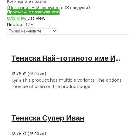
Количката е празна!
(Показани 1 – 12 продукта от 18 продукти)
Продължи с пазаруването
Grid View
List View
Покажи:
Тениска Най-готиното име Иван
12.78
€
(
25.00
лв.
)
Купи
This product has multiple variants. The options
may be chosen on the product page
Тениска Супер Иван
12.78
€
(
25.00
лв.
)