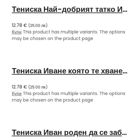
Тениска Най-добрият татко Иван
12.78
€
(
25.00
лв.
)
Купи
This product has multiple variants. The options
may be chosen on the product page
Тениска Иване която те хване кеф да и стане
12.78
€
(
25.00
лв.
)
Купи
This product has multiple variants. The options
may be chosen on the product page
Тениска Иван роден да се забавлява принуден да работи