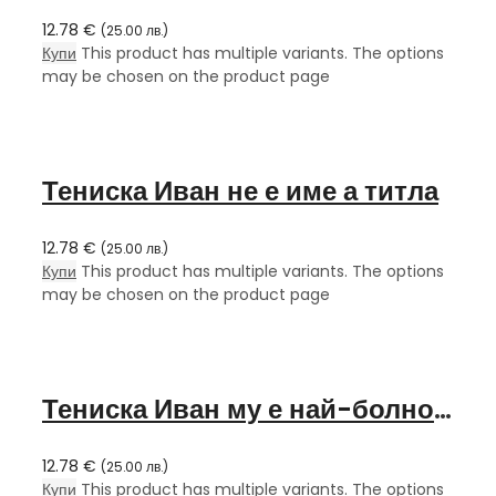
12.78
€
(
25.00
лв.
)
Купи
This product has multiple variants. The options
may be chosen on the product page
Тениска Иван не е име а титла
12.78
€
(
25.00
лв.
)
Купи
This product has multiple variants. The options
may be chosen on the product page
Тениска Иван му е най-болно когато го черпят с безалкохолно
12.78
€
(
25.00
лв.
)
Купи
This product has multiple variants. The options